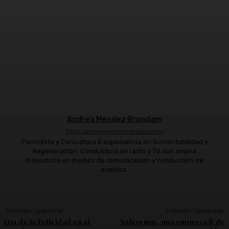
Facebook
Twitter
WhatsApp
Linkedi
Andrea Mendez Brandam
https://andreamendezbrandam.com/
Periodista y Consultora B especialista en Sustentabilidad y
Regeneración. Conductora de radio y TV con amplia
trayectoria en medios de comunicación y conducción de
eventos.
Artículo anterior
Artículo siguiente
Día de la Felicidad en el
Soleventus, una empresa B de