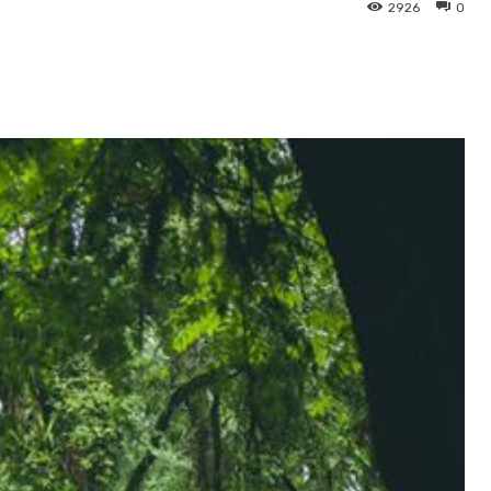
2926
0