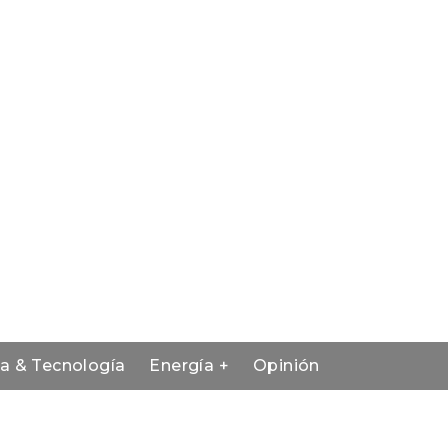
ia & Tecnología
Energía +
Opinión